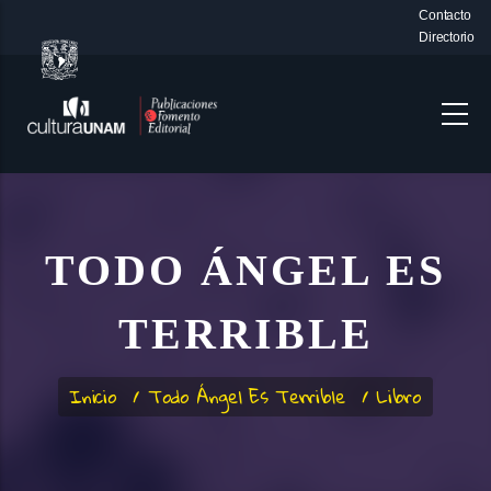
Contacto
Skip
Directorio
Top-
to
Bar-
Menu
main
content
TODO ÁNGEL ES
TERRIBLE
Inicio
/
Todo Ángel Es Terrible
/
Libro
Breadcrumb