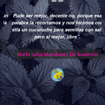
un
Pude ser mejor, decente no, porque esa
E
a
palabra la recortamos y nos hicimos con
ella un cucurucho para semillas con sal,
pero sí mejor, libre”.
María Luisa Mendoza / De Ausencia